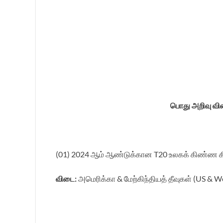
பொது அறிவு வி
(01) 2024 ஆம் ஆண்டுக்கான T20 உலகக் கிண்ண கிர
விடை:
அமெரிக்கா & மேற்கிந்தியத் தீவுகள் (US & We