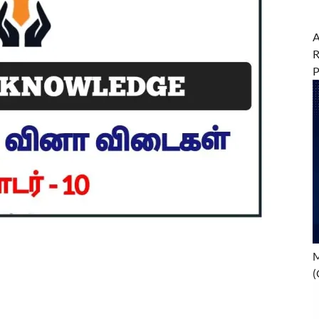
A
R
M
(