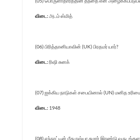
(05) பொருளாதாரத்தின் தந்தை என அழைக்கப்படுபவர
விடை:
அடம் ஸ்மித்
(06) பிரித்தானியாவின் (UK) பிரதமர் யார்?
விடை:
ரிஷி சுனக்
(07) ஐக்கிய நாடுகள் சபையினால் (UN) மனித உரிமை
விடை:
1948
(08) எந்நாட்டின் மீது ரஷ்யா சுமார் இரண்டு வருடங்க