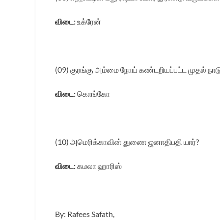
விடை:
உக்ரேன்
(09) குரங்கு அம்மை நோய் கண்டறியப்பட்ட முதல் நாட
விடை:
கொங்கோ
(10) அமெரிக்காவின் துணை ஜனாதிபதி யார்?
விடை:
கமலா ஹாரிஸ்
By: Rafees Safath,