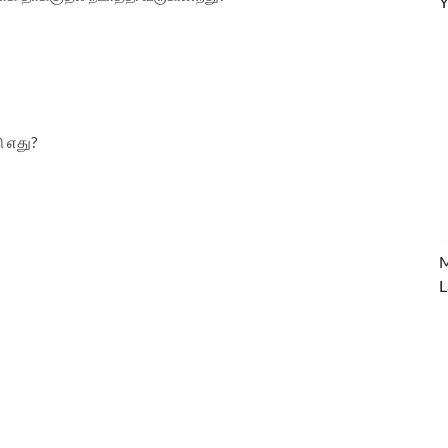
Y
ு எது?
M
L