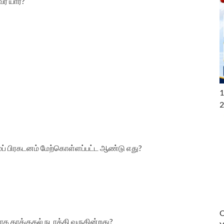
் யார்?
1
2
ப் பிரகடனம் மேற்கொள்ளப்பட்ட ஆண்டு எது?
O
ளாக தாக்குதல் நடாத்தி வருகின்றது?