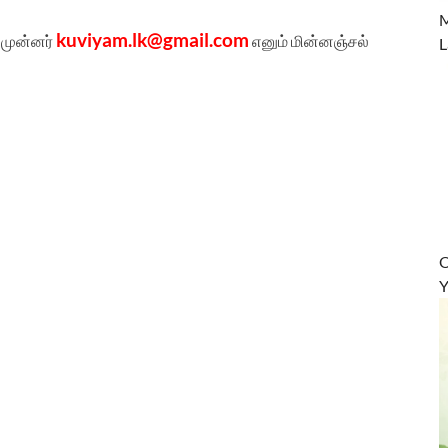
M
kuviyam.lk@gmail.com
 முன்னர்
எனும் மின்னஞ்சல்
L
O
Y