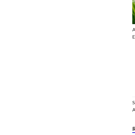
A
E
S
A