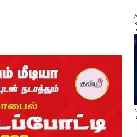
A
R
M
(